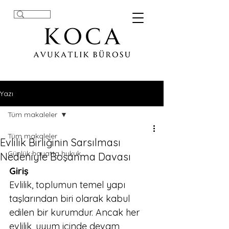
Yazı
Tüm makaleler
Tüm makaleler
Evlilik Birliğinin Sarsılması
Günlük hayatta hukuk
Nedeniyle Boşanma Davası
Giriş
Evlilik, toplumun temel yapı 
taşlarından biri olarak kabul 
edilen bir kurumdur. Ancak her 
evlilik, uyum içinde devam 