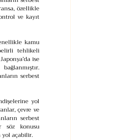
anların serbest 
nsa, özellikle 
ntrol ve kayıt 
nellikle kamu 
irli tehlikeli 
 Japonya’da ise 
bağlanmıştır. 
ların serbest 
dişelerine yol 
nlar, çevre ve 
ların serbest 
er söz konusu 
yol açabilir.