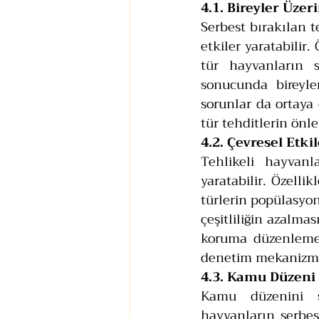
4.1. Bireyler Üzer
Serbest bırakılan t
etkiler yaratabilir.
tür hayvanların s
sonucunda bireyle
sorunlar da ortaya 
tür tehditlerin önle
4.2. Çevresel Etki
Tehlikeli hayvanl
yaratabilir. Özelli
türlerin popülasyon
çeşitliliğin azalma
koruma düzenlemele
denetim mekanizmal
4.3. Kamu Düzeni
Kamu düzenini sa
hayvanların serbes