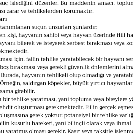
suç işlediğini düzenler. Bu maddenin amacı, toplumu
ası zarar ve tehlikelerden korumaktır.
arı
anımlanan suçun unsurları şunlardır:
yen kişi, hayvanın sahibi veya hayvan üzerinde fiili h
 hayvanı bilerek ve isteyerek serbest bırakması veya ko
ekmektedir.
ması için, failin tehlike yaratabilecek bir hayvanı se
ıboş bırakması veya gerekli güvenlik önlemlerini al
Burada, hayvanın tehlikeli olup olmadığı ve yaratabil
. Örneğin, saldırgan köpekler, büyük yırtıcı hayvanlar 
sama girebilir.
in bir tehlike yaratması, yani topluma veya bireylere y
tehdit oluşturması gerekmektedir. Fiilin gerçekleşmes
n oluşmasına gerek yoktur; potansiyel bir tehlike varlığı
ailin kusurlu hareketi, yani bilinçli olarak veya ihmal
u yaratmış olması gerekir. Kasıt veya taksirle işlenme