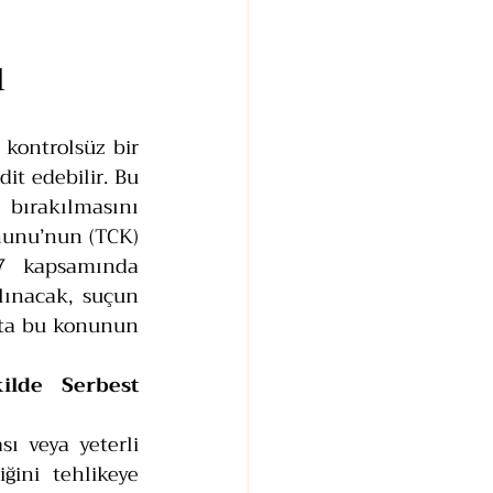
u
kontrolsüz bir 
it edebilir. Bu 
ırakılmasını 
unu’nun (TCK) 
7 kapsamında 
lınacak, suçun 
kta bu konunun 
lde Serbest 
 veya yeterli 
ini tehlikeye 