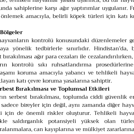
e’de, tehlikeli hayvanlar yasası uyarınca, bu tür hayv
da sahiplerine karşı ağır yaptırımlar uygulanır. Fra
 önlemek amacıyla, belirli köpek türleri için katı ko
 Bölgeler
 hayvanların kontrolü konusundaki düzenlemeler ge
ya yönelik tedbirlerle sınırlıdır. Hindistan’da, bel
 bırakılması ağır para cezaları ile cezalandırılırken,
arın kontrolü sıkı ruhsatlandırma prosedürlerine 
yaşamı koruma amacıyla yabancı ve tehlikeli hayvan
layan katı çevre koruma yasalarına sahiptir.
rbest Bırakılması ve Toplumsal Etkileri
rın serbest bırakılması, toplumda ciddi güvenlik en
 sadece bireyler için değil, aynı zamanda diğer hayva
için de önemli riskler oluşturur. Tehlikeli hayvan
likle saldırganlık potansiyeli yüksek olan türl
ralanmalara, can kayıplarına ve mülkiyet zararlarına 