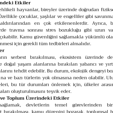
indeki Etkiler
ehlikeli hayvanlar, bireyler üzerinde doğrudan fizikse
 Özellikle çocuklar, yaşlılar ve engelliler gibi savunma
aldırılarından en çok etkilenenlerdir. Ayrıca, b
rde travma sonrası stres bozukluğu gibi uzun vade
çıkabilir. Kamu güvenliğini sağlamakla yükümlü olan
nmesi için gerekli tüm tedbirleri almalıdır.
ler
arın serbest bırakılması, ekosistem üzerinde de 
kle doğal yaşam alanlarına bırakılan yabancı ve yırtıc
larını tehdit edebilir. Bu durum, ekolojik dengeyi boz
sına ve bazı türlerin yok olmasına neden olabilir. Ulu
ri, bu tür durumları önlemek için, ülkeler arasınd
arı oluşturulmasını teşvik eder.
 ve Toplum Üzerindeki Etkiler
ğlamak, devletlerin temel görevlerinden biridi
t bırakılması, kamu düzenini bozarak, toplumsal hu