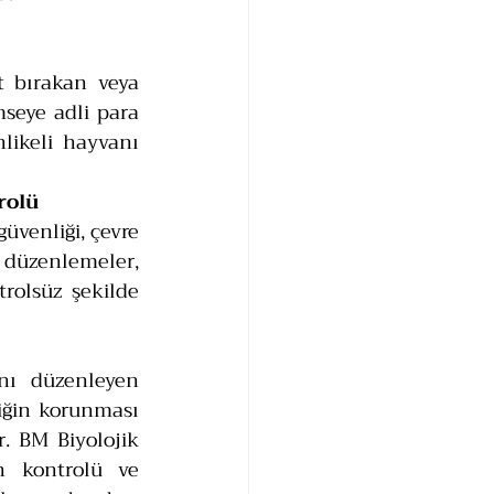
 bırakan veya 
seye adli para 
hlikeli hayvanı 
rolü
venliği, çevre 
 düzenlemeler, 
rolsüz şekilde 
nı düzenleyen 
iğin korunması 
. BM Biyolojik 
in kontrolü ve 