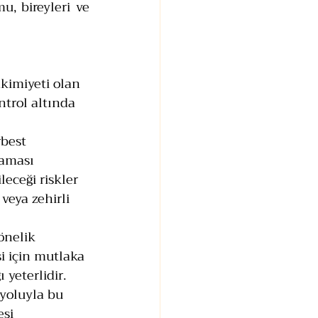
, bireyleri ve 
akimiyeti olan 
ntrol altında 
rbest 
maması 
eceği riskler 
veya zehirli 
önelik 
i için mutlaka 
 yeterlidir.
 yoluyla bu 
si 