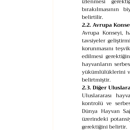
izlenmesi gerekt
bırakılmasının biy
belirtilir.
2.2. Avrupa Kons
Avrupa Konseyi, ha
tavsiyeler geliştir
korunmasını teşvik
edilmesi gerektiği
hayvanların serbes
yükümlülüklerini v
belirtmiştir.
2.3. Diğer Uluslar
Uluslararası hayv
kontrolü ve serbes
Dünya Hayvan Sağl
üzerindeki potansi
gerektiğini belirtir.