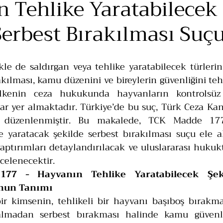
 Tehlike Yaratabilecek
Serbest Bırakılması Suç
kle de saldırgan veya tehlike yaratabilecek türlerin 
akılması, kamu düzenini ve bireylerin güvenliğini tehd
lkenin ceza hukukunda hayvanların kontrolsüz b
r yer almaktadır. Türkiye’de bu suç, Türk Ceza Kan
e düzenlenmiştir. Bu makalede, TCK Madde 17
e yaratacak şekilde serbest bırakılması suçu ele a
yaptırımları detaylandırılacak ve uluslararası huku
ncelenecektir.
77 - Hayvanın Tehlike Yaratabilecek Şeki
unun Tanımı
 kimsenin, tehlikeli bir hayvanı başıboş bırakması
lmadan serbest bırakması halinde kamu güvenliğ