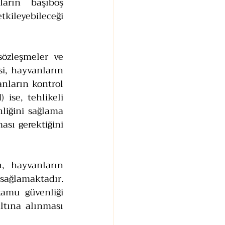
arın başıboş 
ileyebileceği 
sözleşmeler ve 
i, hayvanların 
nların kontrol 
ise, tehlikeli 
iğini sağlama 
sı gerektiğini 
, hayvanların 
ağlamaktadır. 
amu güvenliği 
ltına alınması 