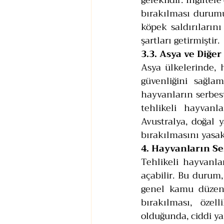
gereklidir. İngilter
bırakılması durumun
köpek saldırılarını
şartları getirmiştir.
3.3. Asya ve Diğer
Asya ülkelerinde,
güvenliğini sağlama
hayvanların serbest
tehlikeli hayvanl
Avustralya, doğal 
bırakılmasını yasak
4. Hayvanların Se
Tehlikeli hayvanla
açabilir. Bu durum,
genel kamu düzeni 
bırakılması, özel
olduğunda, ciddi ya