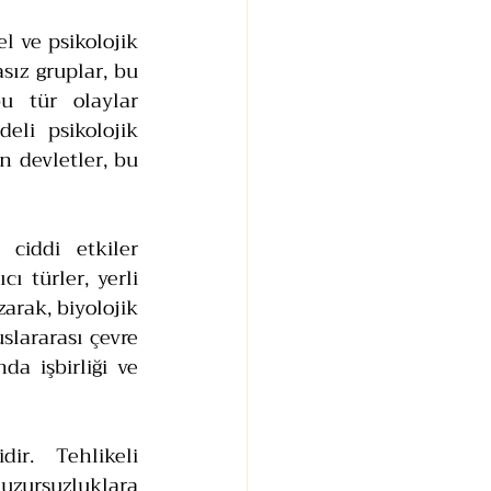
l ve psikolojik 
sız gruplar, bu 
u tür olaylar 
li psikolojik 
 devletler, bu 
ciddi etkiler 
ı türler, yerli 
arak, biyolojik 
slararası çevre 
a işbirliği ve 
r. Tehlikeli 
zursuzluklara 