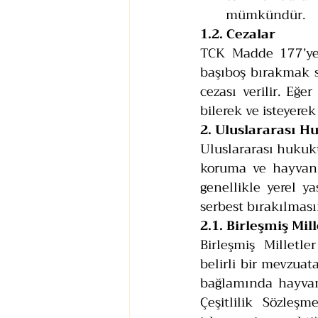
mümkündür.
1.2. Cezalar
TCK Madde 177’ye 
başıboş bırakmak su
cezası verilir. Eğer
bilerek ve isteyerek
2. Uluslararası H
Uluslararası hukukt
koruma ve hayvan h
genellikle yerel y
serbest bırakılması
2.1. Birleşmiş Mi
Birleşmiş Milletl
belirli bir mevzuat
bağlamında hayvanla
Çeşitlilik Sözleşm