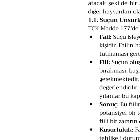
atacak şekilde bir 
diğer hayvanları ol
1.1. Suçun Unsurl
TCK Madde 177’de t
Fail:
 Suçu işle
kişidir. Failin
tutmaması ger
Fiil:
 Suçun oluş
bırakması, baş
gerekmektedir. 
değerlendirilir
yılanlar bu kap
Sonuç:
 Bu fiil
potansiyel bir 
fiili bir zararı
Kusurluluk:
 F
tehlikeli durum