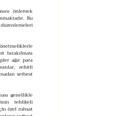
asını önlemek 
nmaktadır. Bu 
üzenlemeleri 
netmeliklerle 
t bırakılması 
ler ağır para 
anlar, zehirli 
lmadan serbest 
ası genellikle 
in tehlikeli 
in özel ruhsat 