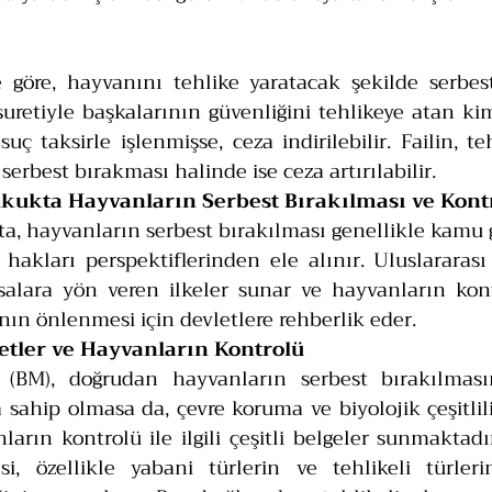
göre, hayvanını tehlike yaratacak şekilde serbest
retiyle başkalarının güvenliğini tehlikeye atan kim
 suç taksirle işlenmişse, ceza indirilebilir. Failin, te
 serbest bırakması halinde ise ceza artırılabilir.
ukukta Hayvanların Serbest Bırakılması ve Kont
a, hayvanların serbest bırakılması genellikle kamu gü
akları perspektiflerinden ele alınır. Uluslararası
asalara yön veren ilkeler sunar ve hayvanların kont
nın önlenmesi için devletlere rehberlik eder.
lletler ve Hayvanların Kontrolü
er (BM), doğrudan hayvanların serbest bırakılması
a sahip olmasa da, çevre koruma ve biyolojik çeşitlil
rın kontrolü ile ilgili çeşitli belgeler sunmaktadır
esi, özellikle yabani türlerin ve tehlikeli türler