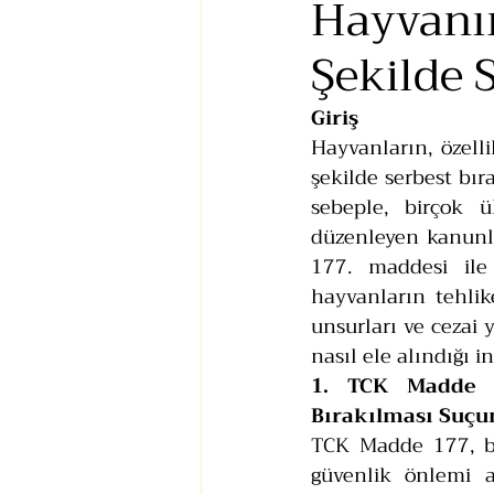
Hayvanın
Şekilde 
Giriş
Hayvanların, özelli
şekilde serbest bır
sebeple, birçok ü
düzenleyen kanunla
177. maddesi il
hayvanların tehlik
unsurları ve cezai 
nasıl ele alındığı i
1. TCK Madde 1
Bırakılması Suç
TCK Madde 177, bir
güvenlik önlemi a