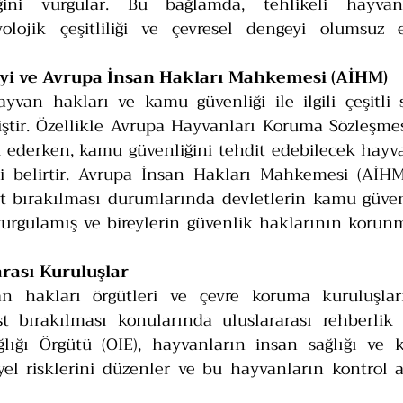
iğini vurgular. Bu bağlamda, tehlikeli hayvanl
olojik çeşitliliği ve çevresel dengeyi olumsuz etk
eyi ve Avrupa İnsan Hakları Mahkemesi (AİHM)
yvan hakları ve kamu güvenliği ile ilgili çeşitli 
miştir. Özellikle Avrupa Hayvanları Koruma Sözleşmes
 ederken, kamu güvenliğini tehdit edebilecek hayva
ni belirtir. Avrupa İnsan Hakları Mahkemesi (AİHM) 
t bırakılması durumlarında devletlerin kamu güvenl
urgulamış ve bireylerin güvenlik haklarının korunma
arası Kuruluşlar
an hakları örgütleri ve çevre koruma kuruluşları
t bırakılması konularında uluslararası rehberlik s
ığı Örgütü (OIE), hayvanların insan sağlığı ve k
yel risklerini düzenler ve bu hayvanların kontrol a