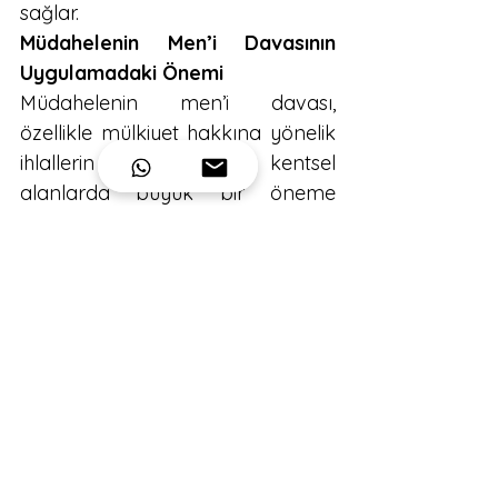
sağlar.
Müdahelenin Men’i Davasının 
Uygulamadaki Önemi
Müdahelenin men’i davası, 
özellikle mülkiyet hakkına yönelik 
ihlallerin yoğun olduğu kentsel 
alanlarda büyük bir öneme 
sahiptir. Gelişen şehirleşme, 
mülkiyet üzerindeki müdahale ve 
hak ihlalleri riskini artırmaktadır. 
İnşaat projeleri, imar planları ve 
kentsel dönüşüm süreçlerinde 
mülk sahiplerinin hakları sıklıkla 
ihlal edilebilmektedir. Bu durumda 
müdahelenin men’i davası, malikin 
haklarını koruma altına alarak 
haksız müdahaleleri önleme 