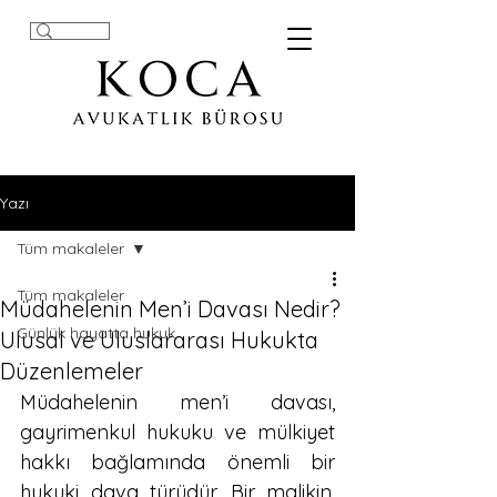
Yazı
Tüm makaleler
Tüm makaleler
Müdahelenin Men’i Davası Nedir?
Günlük hayatta hukuk
Ulusal ve Uluslararası Hukukta
Düzenlemeler
Müdahelenin men’i davası, 
gayrimenkul hukuku ve mülkiyet 
hakkı bağlamında önemli bir 
hukuki dava türüdür. Bir malikin, 