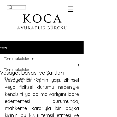
Yazı
Tüm makaleler
Tüm makaleler
Vesayet Davası ve Şartları
Günlük hayatta hukuk
Vesayet, bir kişinin yaşı, zihinsel 
veya fiziksel durumu nedeniyle 
kendisini ya da malvarlığını idare 
edememesi durumunda, 
mahkeme kararıyla bir başka 
kişinin bu kişiyi temsil etmesi ve 