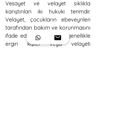
Vesayet ve velayet sıklıkla 
karıştırılan iki hukuki terimdir. 
Velayet, çocukların ebeveynleri 
tarafından bakım ve korunmasını 
ifade ederken, vesayet, genellikle 
ergin kişiler veya velayeti 
olmayan küçükler için geçerlidir. 
Ayrıca, velayet hakkı doğrudan 
ebeveynlere aitken, vesayet 
mahkeme kararı ile üçüncü bir 
kişiye verilebilir.
Velayet:
 Anne ve babanın 
çocuklarına karşı olan 
sorumluluklarını ifade eder. 
Velayet hakkı, anne babanın 
boşanması durumunda dahi 
devam eder, ancak vesayet 