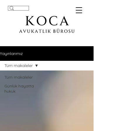
Yayınlarımız
Tüm makaleler
Tüm makaleler
Günlük hayatta
hukuk