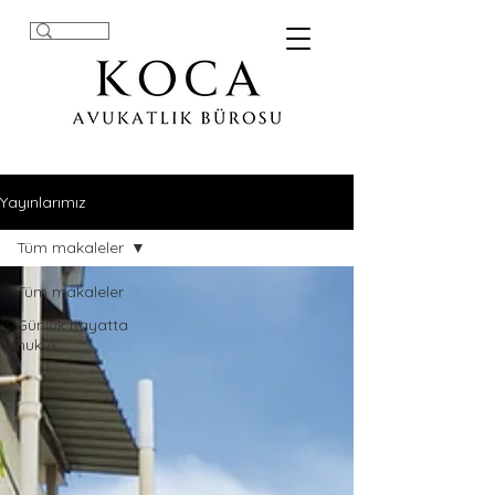
Yayınlarımız
Tüm makaleler
Tüm makaleler
Günlük hayatta
hukuk